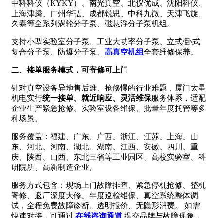
中科科仪（KYKY）、南光真空、北仪优成、沈阳科仪、
上海津腾、广州华弘、成都锐思、中科九微、天津飞旋、
久泰等全系列涡轮分子泵、磁悬浮分子泵机组。
支持小型实验室分子泵、工业大功率分子泵、立式/卧式
复合分子泵、防爆分子泵、
高真空机组
全套维修保养。
二、接单服务模式，可寄修可上门
针对真空设备异地售后难、抢修慢的行业难题，厦门太星
机电实行
统一接单、就近响应、灵活维保
服务体系，适配
企业生产紧急抢修、实验室设备维保、批量年度托管等多
种场景。
服务覆盖：福建、广东、广西、浙江、江苏、上海、山
东、河北、河南、湖北、湖南、江西、安徽、四川、重
庆、陕西、山西、东北三省等工业园区、高校实验室、科
研院所、高新制造企业。
服务方式包含：现场上门故障排查、紧急停机抢修、整机
寄修、返厂深度大修、年度巡检维保、真空系统整体调
试，全程免费故障诊断、透明报价、无隐形消费。 如需
快速对接，可通过
在线咨询通道
提交品牌与故障现象，