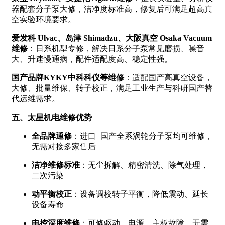
器配套分子泵大修，洁净度标准高，修复后可满足超高真
空实验环境要求。
爱发科 Ulvac、岛津 Shimadzu、大阪真空 Osaka Vacuum
维修
：日系机型专修，解决日系分子泵常见磨损、噪音
大、升速慢通病，配件适配度高、稳定性强。
国产品牌KYKY中科科仪等维修
：适配国产高真空设备，
大修、批量维保、转子校正，满足工业生产与科研国产替
代运维需求。
五、太星机电维修优势
全品牌通修
：进口+国产全系涡轮分子泵均可维修，
无需对接多家售后
洁净维修标准
：无尘拆解、精密清洗、除气处理，
二次污染
动平衡校正
：设备调校转子平衡，降低震动、延长
设备寿命
电控深度维修
：可修驱动、电源、主板故障，无需