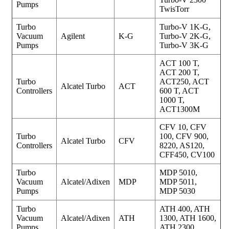
Pumps
TwisTorr
Turbo
Turbo-V 1K-G,
Vacuum
Agilent
K-G
Turbo-V 2K-G,
Pumps
Turbo-V 3K-G
ACT 100 T,
ACT 200 T,
Turbo
ACT250, ACT
Alcatel Turbo
ACT
Controllers
600 T, ACT
1000 T,
ACT1300M
CFV 10, CFV
Turbo
100, CFV 900,
Alcatel Turbo
CFV
Controllers
8220, AS120,
CFF450, CV100
Turbo
MDP 5010,
Vacuum
Alcatel/Adixen
MDP
MDP 5011,
Pumps
MDP 5030
Turbo
ATH 400, ATH
Vacuum
Alcatel/Adixen
ATH
1300, ATH 1600,
Pumps
ATH 2300