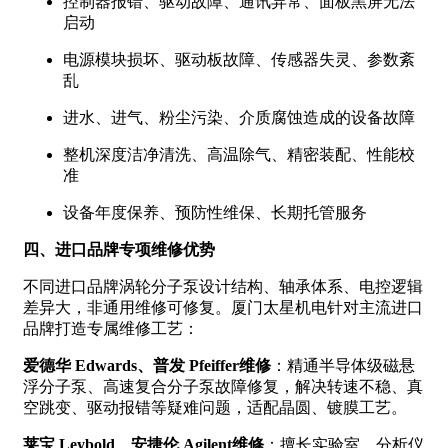
控制器报错、驱动故障、通讯异常、面板黑屏无法
启动
电源模块损坏、驱动板故障、传感器失灵、参数紊
乱
进水、进气、粉尘污染、介质腐蚀造成的设备故障
整机深度洁净清洗、高温除气、精密装配、性能校
准
设备年度保养、预防性维保、长期托管服务
四、进口品牌专项维修优势
不同进口品牌涡轮分子泵设计结构、轴承体系、电控逻辑
差异大，非通用维修可修复。厦门太星机电针对主流进口
品牌打造专属维修工艺：
爱德华 Edwards、普发 Pfeiffer维修
：精通半导体级磁悬
浮分子泵、高速复合分子泵故障修复，解决转速不稳、真
空跳变、驱动报错等疑难问题，适配晶圆、镀膜工艺。
莱宝 Leybold、安捷伦 Agilent维修
：擅长实验室、分析仪