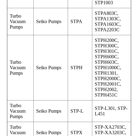
STP1003
STPA803C,
Turbo
STPA1303C,
Vacuum
Seiko Pumps
STPA
STPA1603C,
Pumps
STPA2203C
STPH200C,
STPH300C,
STPH301C,
STPH600C,
Turbo
STPH603C,
Vacuum
Seiko Pumps
STPH
STPH1000C,
Pumps
STPH1301,
STPH2000C,
STPH2001C,
STPH2002,
STPH451C
Turbo
STP-L301, STP-
Vacuum
Seiko Pumps
STP-L
L451
Pumps
Turbo
STP-XA2703C,
Vacuum
Seiko Pumps
STPX
STP-XA3203C,