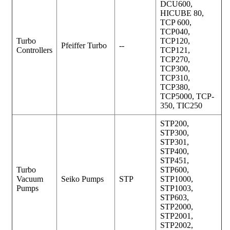
DCU600,
HICUBE 80,
TCP 600,
TCP040,
Turbo
TCP120,
Pfeiffer Turbo
--
Controllers
TCP121,
TCP270,
TCP300,
TCP310,
TCP380,
TCP5000, TCP-
350, TIC250
STP200,
STP300,
STP301,
STP400,
STP451,
Turbo
STP600,
Vacuum
Seiko Pumps
STP
STP1000,
Pumps
STP1003,
STP603,
STP2000,
STP2001,
STP2002,