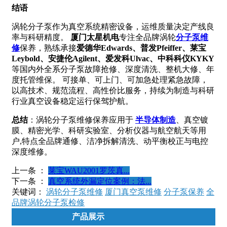
结语
涡轮分子泵作为真空系统精密设备，运维质量决定产线良
率与科研精度。
厦门太星机电
专注全品牌涡轮
分子泵维
修
保养，熟练承接
爱德华Edwards、普发Pfeiffer、莱宝
Leybold、安捷伦Agilent、爱发科Ulvac、中科科仪KYKY
等国内外全系分子泵故障抢修、深度清洗、整机大修、年
度托管维保。 可接单、可上门、可加急处理紧急故障，
以高技术、规范流程、高性价比服务，持续为制造与科研
行业真空设备稳定运行保驾护航。
总结
：涡轮分子泵维修保养应用于
半导体制造
、真空镀
膜、精密光学、科研实验室、分析仪器与航空航天等用
户,特点全品牌通修、洁净拆解清洗、动平衡校正与电控
深度维修。
上一条 ：
莱宝WAU2001罗茨真...
下一条 ：
真空系统外漏定位案例：法...
关键词：
涡轮分子泵维修
厦门真空泵维修
分子泵保养
全
品牌涡轮分子泵检修
产品展示