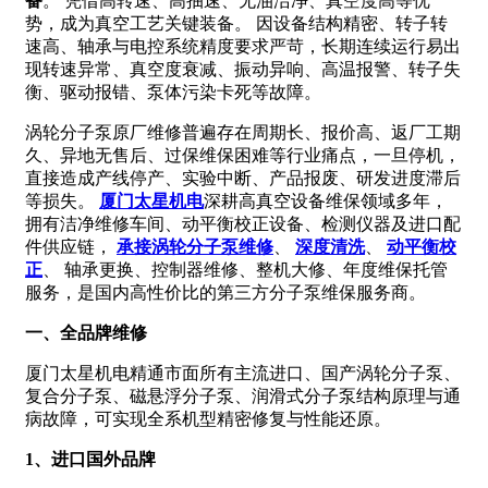
备
。 凭借高转速、高抽速、无油洁净、真空度高等优
势，成为真空工艺关键装备。 因设备结构精密、转子转
速高、轴承与电控系统精度要求严苛，长期连续运行易出
现转速异常、真空度衰减、振动异响、高温报警、转子失
衡、驱动报错、泵体污染卡死等故障。
涡轮分子泵原厂维修普遍存在周期长、报价高、返厂工期
久、异地无售后、过保维保困难等行业痛点，一旦停机，
直接造成产线停产、实验中断、产品报废、研发进度滞后
等损失。
厦门太星机电
深耕高真空设备维保领域多年，
拥有洁净维修车间、动平衡校正设备、检测仪器及进口配
件供应链，
承接涡轮分子泵维修
、
深度清洗
、
动平衡校
正
、 轴承更换、控制器维修、整机大修、年度维保托管
服务，是国内高性价比的第三方分子泵维保服务商。
一、全品牌维修
厦门太星机电精通市面所有主流进口、国产涡轮分子泵、
复合分子泵、磁悬浮分子泵、润滑式分子泵结构原理与通
病故障，可实现全系机型精密修复与性能还原。
1、进口国外品牌