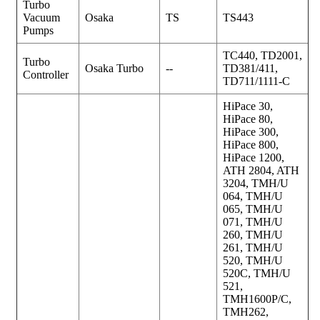
Turbo
Vacuum
Osaka
TS
TS443
Pumps
TC440, TD2001,
Turbo
Osaka Turbo
--
TD381/411,
Controller
TD711/1111-C
HiPace 30,
HiPace 80,
HiPace 300,
HiPace 800,
HiPace 1200,
ATH 2804, ATH
3204, TMH/U
064, TMH/U
065, TMH/U
071, TMH/U
260, TMH/U
261, TMH/U
520, TMH/U
520C, TMH/U
521,
TMH1600P/C,
TMH262,