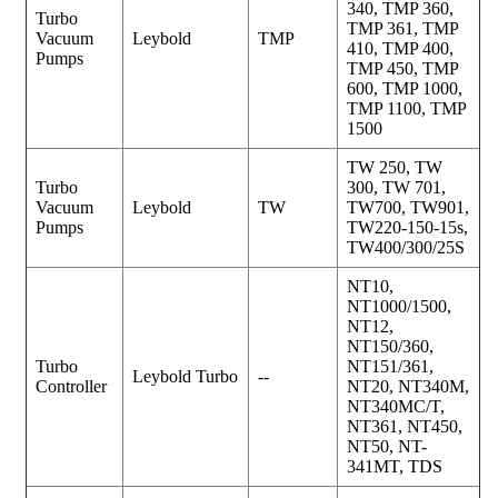
340, TMP 360,
Turbo
TMP 361, TMP
Vacuum
Leybold
TMP
410, TMP 400,
Pumps
TMP 450, TMP
600, TMP 1000,
TMP 1100, TMP
1500
TW 250, TW
Turbo
300, TW 701,
Vacuum
Leybold
TW
TW700, TW901,
Pumps
TW220-150-15s,
TW400/300/25S
NT10,
NT1000/1500,
NT12,
NT150/360,
Turbo
NT151/361,
Leybold Turbo
--
Controller
NT20, NT340M,
NT340MC/T,
NT361, NT450,
NT50, NT-
341MT, TDS