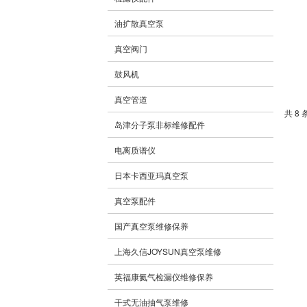
油扩散真空泵
真空阀门
鼓风机
真空管道
共 8 
岛津分子泵非标维修配件
电离质谱仪
日本卡西亚玛真空泵
真空泵配件
国产真空泵维修保养
上海久信JOYSUN真空泵维修
英福康氦气检漏仪维修保养
干式无油抽气泵维修