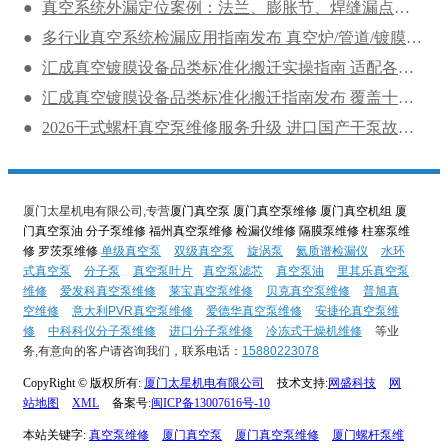
真空系统外漏定位案例：法兰、膨胀节、焊缝漏点综合溯源
多行业真空系统检漏应用指南发布 真空炉/管道/镀膜设备现场检测方案解析
汇成真空镀膜设备品类标准化搬迁实操指南 适配各大品类保障复产
汇成真空镀膜设备品类标准化搬迁指南发布 覆盖十类实操助力复产
2026干式螺杆真空泵维修服务升级 进口国产干泵故障清洗保养到厂服务
厦门太星机电有限公司,专营
厦门真空泵 厦门真空泵维修 厦门真空机组 厦
门真空泵油 分子泵维修 福州真空泵维修 检漏仪维修 隔膜泵维修 柱塞泵维
修 罗茨泵维修
单级真空泵
双级真空泵
旋涡泵
氦质谱检漏仪
水环
式真空泵
分子泵
真空泵叶片
真空泵滤芯
真空泵油
里其乐真空泵
维修
爱发科真空泵维修
莱宝真空泵维修
贝克真空泵维修
普旭真
空维修
意大利PVR真空泵维修
爱德华真空泵维修
安捷伦真空泵维
修
中科科仪分子泵维修
进口分子泵维修
冷冻式干燥机维修
等业
务,有意向的客户请咨询我们，联系电话：
15880223078
CopyRight © 版权所有:
厦门太星机电有限公司
技术支持:
网盛科技
网
站地图
XML
备案号:
闽ICP备13007616号-10
本站关键字:
真空泵维修
厦门真空泵
厦门真空泵维修
厦门螺杆泵维