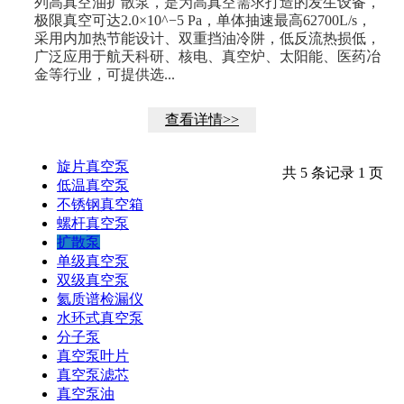
列高真空油扩散泵，是为高真空需求打造的发生设备，
极限真空可达2.0×10^−5 Pa，单体抽速最高62700L/s，
采用内加热节能设计、双重挡油冷阱，低反流热损低，
广泛应用于航天科研、核电、真空炉、太阳能、医药冶
金等行业，可提供选...
查看详情>>
旋片真空泵
产品展示
共 5 条记录 1 页
低温真空泵
不锈钢真空箱
螺杆真空泵
扩散泵
单级真空泵
双级真空泵
氦质谱检漏仪
水环式真空泵
分子泵
真空泵叶片
真空泵滤芯
真空泵油