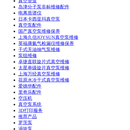
真空管道
岛津分子泵非标维修配件
电离质谱仪
日本卡西亚玛真空泵
真空泵配件
国产真空泵维修保养
上海久信JOYSUN真空泵维修
英福康氦气检漏仪维修保养
干式无油抽气泵维修
泵组维修
卓捷直联旋片式真空维修
太星单级旋片真空泵维修
上海万经真空泵维修
荏原水冷干式真空泵维修
爱德华配件
里奇乐配件
空压机
真空泵系统
3D打印服务
推荐产品
罗茨泵
涡旋泵