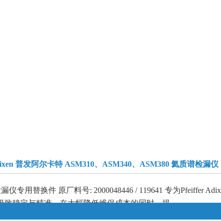
 Adixen 普发阿尔卡特 ASM310、ASM340、ASM380 氦质谱
80 氦质谱检漏仪专用替换件 原厂料号: 2000048446 / 119641 专为
致稳定与精准。在大幅降低维保成本的同时，提...