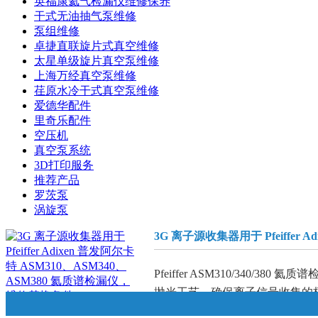
英福康氦气检漏仪维修保养
干式无油抽气泵维修
泵组维修
卓捷直联旋片式真空维修
太星单级旋片真空泵维修
上海万经真空泵维修
荏原水冷干式真空泵维修
爱德华配件
里奇乐配件
空压机
真空泵系统
3D打印服务
推荐产品
罗茨泵
涡旋泵
3G 离子源收集器用于 Pfeiffer
Pfeiffer ASM310/340/3
抛光工艺，确保离子信号收集的极