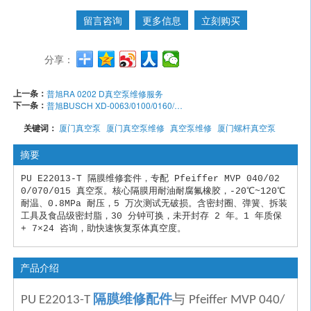
留言咨询
更多信息
立刻购买
分享：
上一条：
普旭RA 0202 D真空泵维修服务
下一条：
普旭BUSCH XD-0063/0100/0160/0202/0250/0302单级旋片真空泵维修保养
关键词：
厦门真空泵
厦门真空泵维修
真空泵维修
厦门螺杆真空泵
摘要
PU E22013-T 隔膜维修套件，专配 Pfeiffer MVP 040/02
0/070/015 真空泵。核心隔膜用耐油耐腐氟橡胶，-20℃~120℃
耐温、0.8MPa 耐压，5 万次测试无破损。含密封圈、弹簧、拆装
工具及食品级密封脂，30 分钟可换，未开封存 2 年。1 年质保 
产品介绍
隔膜维修配件
与
PU E22013-T
Pfeiffer MVP 040/