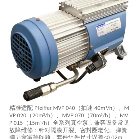
精准适配
（抽速
³
）、
Pfeiffer MVP 040
40m
/h
M
（
³
）、
（
³
）、
VP 020
20m
/h
MVP 070
70m
/h
MV
（
³
）全系列真空泵，兼容设备常见
P 015
15m
/h
故障维修：针对隔膜开裂、密封圈老化、弹簧
弹力衰减等问题，套件组件尺寸误差≤
0.02m