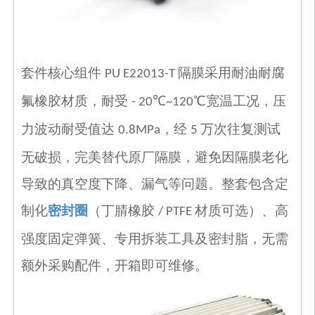
套件核心组件
隔膜采用耐油耐腐
PU E22013-T
氟橡胶材质，耐受
℃
℃宽温工况，压
- 20
~120
力波动耐受值达
，经
万次往复测试
0.8MPa
5
无破损，完美替代原厂隔膜，避免因隔膜老化
导致的真空度下降、漏气等问题。整套包含定
制化
密封圈
（丁腈橡胶
材质可选）、高
/ PTFE
强度固定弹簧、专用拆装工具及密封脂，无需
额外采购配件，开箱即可维修。