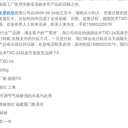
免除工厂医用实验室选购本司产品的后顾之忧。
太星机电
有限公司自2009-08-24创立至今，规模从小到大，凭着过硬的
发展壮大。在短时间内完成了企业创建、完善、发展过程，德国技术TXD
场。欢迎各界人士前来洽谈，联系人黄先生，手机15880223078
造行业***品牌，满足客户的***需求”，我公司供应的德国技术TXD-24
行转账;在线支付的付款方式，一旦您付款，我们将会在付款后当天或隔
产品有出现任何问题，欢迎电话联系咨询，咨询热线15880223078，我们
技术TXD-24高真空直联泵品牌:TX
TXD-24
35kg
厂家:德国TX
地址:上海
:可调节气镇极强的水蒸汽处理
维修地区:福建厦门集美区
:铸铁
期:一年