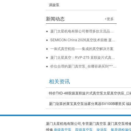
涡旋泵
新闻动态
+更多
厦门太星机电有限公司整理多款主流品牌检漏仪维修要点 规范检漏设备维修流程
SEMICON China 2026真空技术前瞻 厦门太星机电行业新闻
一体式真空机组——集成的真空解决方案
厦门太星真空：RVP-275 直联旋片式真空泵维修保养专家，助力多行业真空应用
价位合理的厦门真空泵_在哪容易买到***的厦门真空泵
相关资讯
特价TXD-48双级直联旋片式真空泵太星真空供应_
厦门划算的莱宝真空泵油雾分离器SV100B哪里买 福建
厦门太星机电有限公司,专营
厦门真空泵 厦门真空泵维修
维修
单级真空泵
双级真空泵
旋涡泵
氦质谱检漏