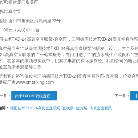
地区:福建厦门集美区
别名:真空泵
地址:厦门市集美区海凤南里22号
1.00元（人民币）/台
*德国技术TXD-24高真空直联泵-真空泵，三明德国技术TXD-24高真空直
真空是自主***从事德国技术TXD-24高真空直联泵的研发、设计、生产
D-24高真空直联泵的***一站式服务，专门引进了***的流水线生产装配和*
才。在多年的泵领域实践中，积累了丰富的实际操作经。我们公司的地址
验室前来参观指导工作。
新老客户咨询价位合理的德国技术TXD-24高真空直联泵-真空泵，价格合
应厂家www.xmtaixing.com
一条 ：
下一条 ：
南平TXD-30双级直联...
【
键词：
德国技术TXD-24高真空直联泵
直联泵
旋片泵
高真空直联泵