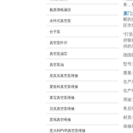
务，
氦质谱检漏仪
厦门
断的
水环式真空泵
区市
分子泵
“打
持银
真空泵叶片
供的
真空泵滤芯
德国
型号:
真空泵油
重量:
里其乐真空泵维修
生产
爱发科真空泵维修
生产
莱宝真空泵维修
用途
售后
贝克真空泵维修
材质
普旭真空维修
保修
意大利PVR真空泵维修