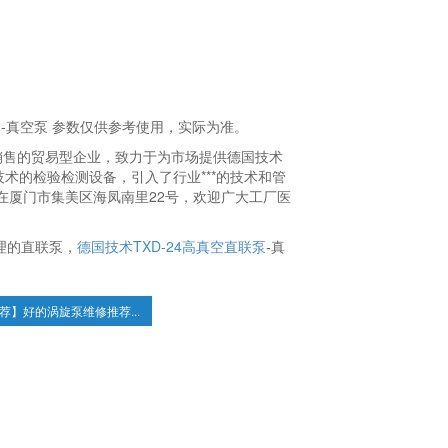
联泵-真空泵 参数仅供参考使用，实际为准。
及销售的贸易型企业，致力于为市场提供德国技术
**技术的检验检测设备，引入了行业***的技术和管
在厦门市集美区海凤南里22号，欢迎广大工厂医
理的直联泵，
德国技术TXD-24高真空直联泵
-真
荐】好的涡旋泵维修推荐...