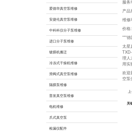
服务
爱德华真空泵维修
产品
安捷伦真空泵维修
维修
价格:
中科科仪分子泵维修
**
进口分子泵维修
太星
TX
镀膜机搬迁
理人
冷冻式干燥机维修
用实
欢迎
滑阀式真空泵维修
空泵供
隔膜泵维修
上
普发真空泵维修
关
电机维修
爪式真空泵
检漏仪配件