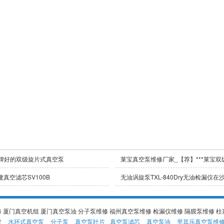
口碑好的双级旋片式真空泵
莱宝真空泵维修厂家_【荐】***莱宝
真空滤芯SV100B
无油涡旋泵TXL-840Dry无油检漏仪
 厦门真空机组 厦门真空泵油 分子泵维修 福州真空泵维修 检漏仪维修 隔膜泵维修 柱
仪
水环式真空泵
分子泵
真空泵叶片
真空泵滤芯
真空泵油
里其乐真空泵维