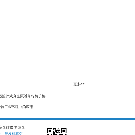
更多>>
双级旋片式真空泵维修行情价格
在沙特工业环境中的应用
塞泵维修 罗茨泵
修
爱发科真空